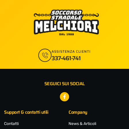
ASSISTENZA CLIENTI
337-461-741
SEGUICI SUI SOCIAL
Facebook-
f
Support & contatti utili
Company
Contatti
News & Articoli