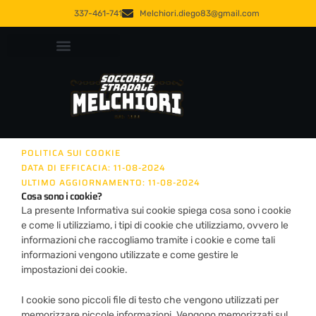
Vai
337-461-741
Melchiori.diego83@gmail.com
al
contenuto
Soccorso Stradale Verona 24h | Carroattrezzi e Autodemolizioni
POLITICA SUI COOKIE
DATA DI EFFICACIA: 11-08-2024
ULTIMO AGGIORNAMENTO: 11-08-2024
Cosa sono i cookie?
La presente Informativa sui cookie spiega cosa sono i cookie
e come li utilizziamo, i tipi di cookie che utilizziamo, ovvero le
informazioni che raccogliamo tramite i cookie e come tali
informazioni vengono utilizzate e come gestire le
impostazioni dei cookie.
I cookie sono piccoli file di testo che vengono utilizzati per
memorizzare piccole informazioni. Vengono memorizzati sul