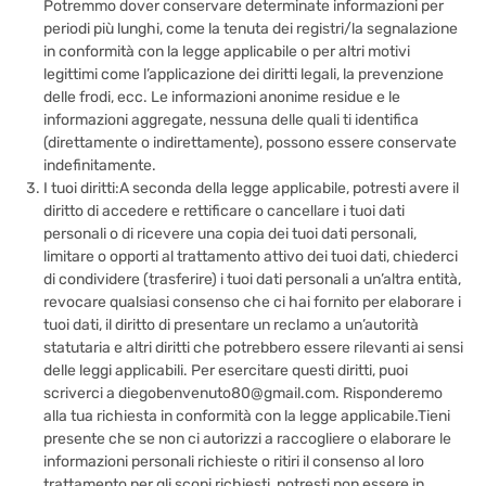
Potremmo dover conservare determinate informazioni per
periodi più lunghi, come la tenuta dei registri/la segnalazione
in conformità con la legge applicabile o per altri motivi
legittimi come l’applicazione dei diritti legali, la prevenzione
delle frodi, ecc. Le informazioni anonime residue e le
informazioni aggregate, nessuna delle quali ti identifica
(direttamente o indirettamente), possono essere conservate
indefinitamente.
I tuoi diritti:A seconda della legge applicabile, potresti avere il
diritto di accedere e rettificare o cancellare i tuoi dati
personali o di ricevere una copia dei tuoi dati personali,
limitare o opporti al trattamento attivo dei tuoi dati, chiederci
di condividere (trasferire) i tuoi dati personali a un’altra entità,
revocare qualsiasi consenso che ci hai fornito per elaborare i
tuoi dati, il diritto di presentare un reclamo a un’autorità
statutaria e altri diritti che potrebbero essere rilevanti ai sensi
delle leggi applicabili. Per esercitare questi diritti, puoi
scriverci a diegobenvenuto80@gmail.com. Risponderemo
alla tua richiesta in conformità con la legge applicabile.Tieni
presente che se non ci autorizzi a raccogliere o elaborare le
informazioni personali richieste o ritiri il consenso al loro
trattamento per gli scopi richiesti, potresti non essere in