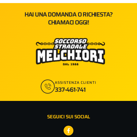
HAI UNA DOMANDA O RICHIESTA?
CHIAMACI OGGI!
ASSISTENZA CLIENTI
337-461-741
SEGUICI SUI SOCIAL
Facebook-
f