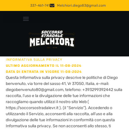
Vai
337-461-741
Melchiori.diego83@gmail.com
al
contenuto
Soccorso Stradale Verona 24h | Carroattrezzi e Autodemolizioni
INFORMATIVA SULLA PRIVACY
ULTIMO AGGIORNAMENTO IL 11-08-2024
DATA DI ENTRATA IN VIGORE 11-08-2024
Questa Informativa sulla privacy descrive le politiche di Diego
benvenuto, via torre del sasso 41, Vr 37050, Italia, e-mail:
diegobenvenuto80@gmail.com, telefono: +393299392442 sulla
raccolta, l’uso e la divulgazione delle tue informazioni che
raccogliamo quando utilizzi il nostro sito Web (
https://soccorsostradalevr.it ). (il “Servizio”). Accedendo o
utilizzando il Servizio, acconsenti alla raccolta, all’uso e alla
divulgazione delle tue informazioni in conformità con questa
Informativa sulla privacy. Se non acconsenti allo stesso, ti