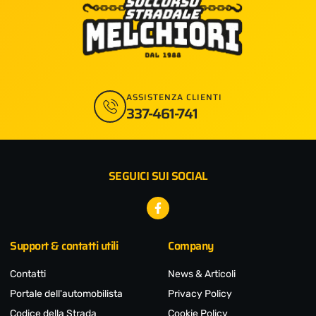
ASSISTENZA CLIENTI
337-461-741
SEGUICI SUI SOCIAL
Facebook-
f
Support & contatti utili
Company
Contatti
News & Articoli
Portale dell'automobilista
Privacy Policy
Codice della Strada
Cookie Policy